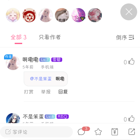
P站美图推荐——条纹过膝袜（二）
隐藏
0
全部 3
只看作者
倒序
离
177
作者
啊嘞嘞
Lv.7
雪碧
0
5年前
手机端
@不是笨蛋
啊嘞
P站美图推荐——紫发特辑
打赏
举报
隐藏
0
P站美图推荐——透视装特辑（二）
不是笨蛋
Lv.6
RBQ
0
0
5年前
手机端
3
写评论
啊嘞嘞