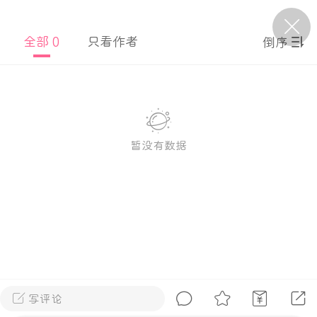
全部 0
只看作者
倒序
P站美图推荐——条纹过膝袜（二）
隐藏
0
离
177
暂没有数据
P站美图推荐——紫发特辑
隐藏
0
P站美图推荐——透视装特辑（二）
0
写评论