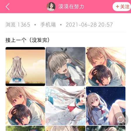
漠漠在努力
关注
浏览 1365
•
手机端
•
2021-06-28 20:57
接上一个（没发完）
次元猫
活动资讯
在社区发布非法内容 发现立即永久封号
官方公告