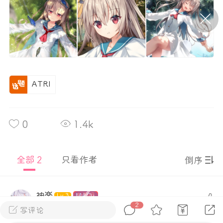
P站美图推荐——条纹过膝袜（二）
隐藏
0
离
177
ATRI
0
1.4k
P站美图推荐——紫发特辑
全部 2
只看作者
倒序
隐藏
0
P站美图推荐——透视装特辑（二）
0
神楽
MAO+
Lv.3
0
2
5年前
手机端
写评论