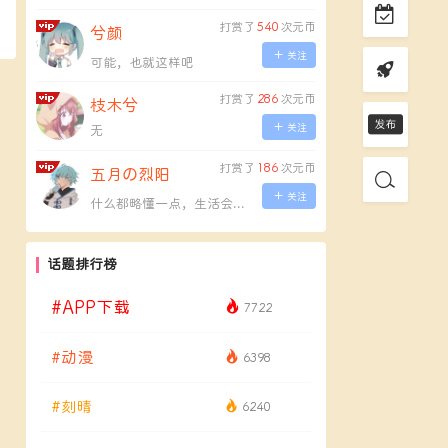
打赏了
540
次元币
兮颜
关注
可能，也就这样吧
打赏了
286
次元币
枝木兮
关注
无
打赏了
186
次元币
五月の烈阳
关注
什么都略懂一点，生活会变多彩一点。
话题排行榜
#APP下载
7722
#动漫
6398
#刻晴
6240