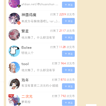
afdian.net/@zhuanshun 爱发电地址
关注
神圆焰魔
打赏了
2259
次元币
来成为马猴烧酒吧(｡･ω･｡)ﾉ♡
关注
繁星
打赏了
2117
次元币
他太懒了，什么都没有写
关注
Bolee
打赏了
1128
次元币
明说人个
关注
tool
打赏了
964
次元币
他太懒了，什么都没有写
关注
复
戏年
打赏了
870
次元币
有没有喜欢二次元的小姐姐
关注
二次元
打赏了
792
次元币
萝莉控
关注