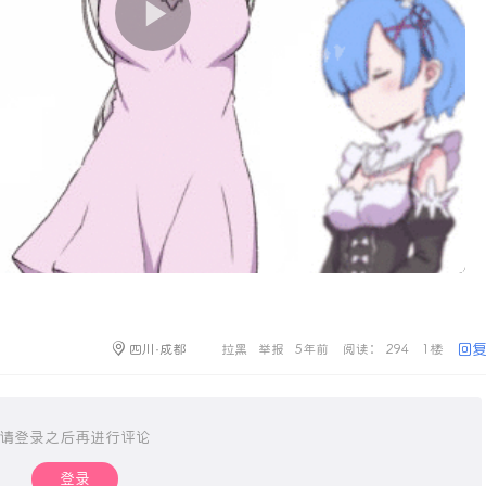
回
四川·成都
拉黑
举报
5年前
阅读： 294
1楼
请登录之后再进行评论
登录