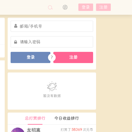
登录
注册
?
登录
注册
暂没有数据
总打赏排行
今日收益排行
龙昭离
打赏了
58369
次元币