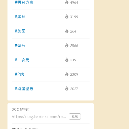
#明日方舟
4964
#黑丝
3199
#美图
2641
#壁纸
2566
#二次元
2391
#P站
2309
#动漫壁纸
2027
本页链接：
https://acg.bsclinks.com/read/2863.html
复制