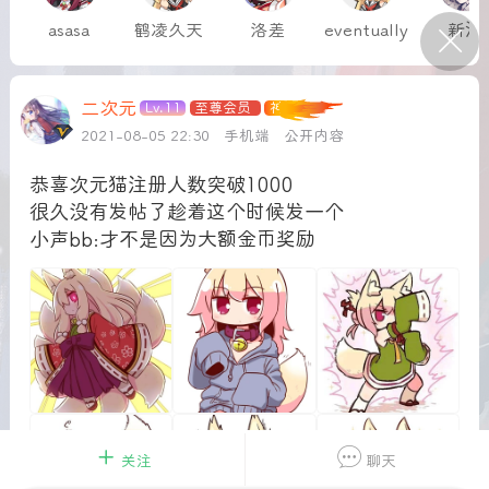
asasa
鹤凌久天
洛差
eventually
新泷
P站美图推荐——条纹过膝袜（二）
二次元
Lv.11
至尊会员
神
隐藏
0
2021-08-05 22:30
手机端
公开内容
离
177
恭喜次元猫注册人数突破1000
很久没有发帖了趁着这个时候发一个
小声bb:才不是因为大额金币奖励
P站美图推荐——紫发特辑
隐藏
0
P站美图推荐——透视装特辑（二）
0
关注
聊天