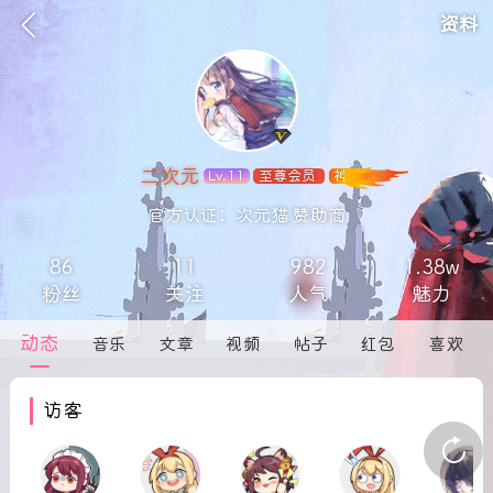
资料
二次元
Lv.11
至尊会员
神
官方认证：次元猫 赞助商
86
11
982
1.38w
欢迎来
粉丝
关注
人气
魅力
活动资讯
动态
音乐
文章
视频
帖子
红包
喜欢
在社区发布非法内容 发现立即永久封号
访客
官方公告