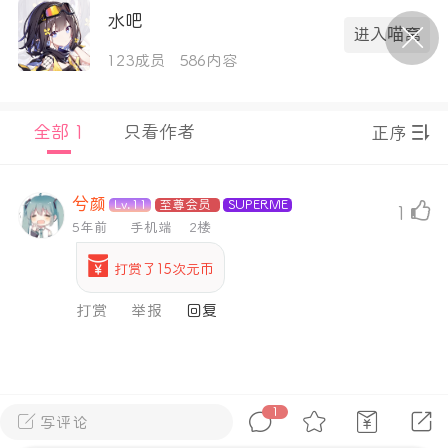
水吧
进入喵窝
123成员
586内容
P站美图推荐——条纹过膝袜（二）
隐藏
0
全部 1
只看作者
正序
离
177
兮颜
Lv.11
至尊会员
SUPERME
1
5年前
手机端
2楼
打赏了15次元币
P站美图推荐——紫发特辑
打赏
举报
隐藏
0
P站美图推荐——透视装特辑（二）
0
1
写评论