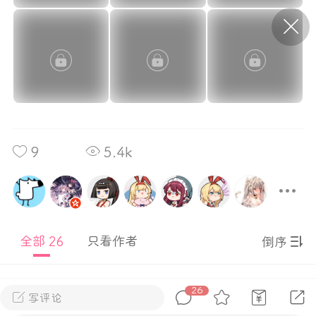
P站美图推荐——条纹过膝袜（二）
隐藏
0
离
177
9
5.4k
P站美图推荐——紫发特辑
隐藏
0
全部 26
只看作者
倒序
P站美图推荐——透视装特辑（二）
0
26
鸭鸭
Lv.3
0
写评论
3年前
手机端