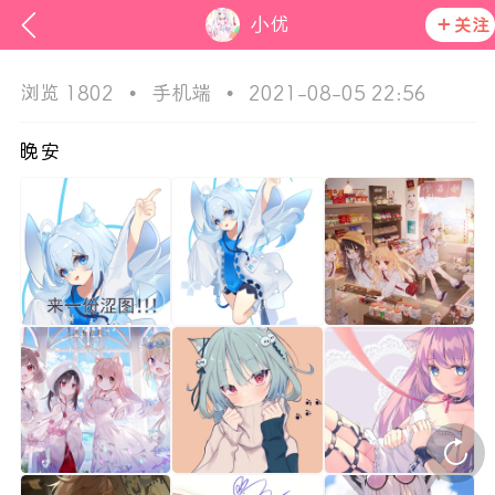
小优
关注
浏览 1802
•
手机端
•
2021-08-05 22:56
晚安
ss
活动资讯
在社区发布非法内容 发现立即永久封号
官方公告