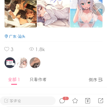
P站美图推荐——条纹过膝袜（二）
隐藏
0
广东·汕头
离
177
3
1.8k
P站美图推荐——紫发特辑
全部 1
只看作者
隐藏
倒序
0
P站美图推荐——透视装特辑（二）
0
枝木兮
Lv.11
至尊会员
枝木兮
0
1
写评论
5年前
手机端