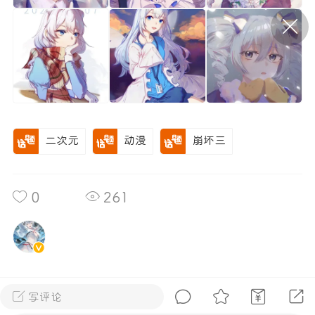
P站美图推荐——条纹过膝袜（二）
隐藏
0
离
177
二次元
动漫
崩坏三
0
261
P站美图推荐——紫发特辑
隐藏
0
P站美图推荐——透视装特辑（二）
0
全部 0
只看作者
倒序
写评论