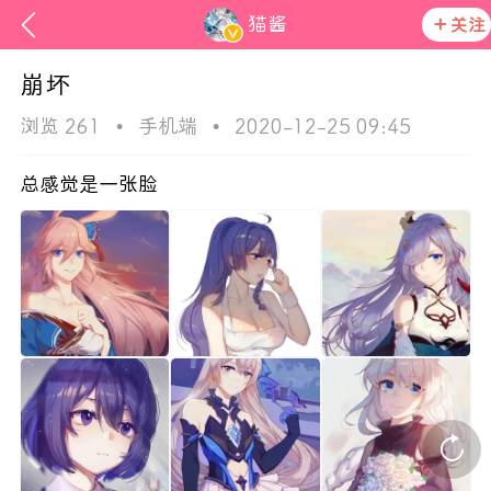
猫酱
关注
崩坏
浏览 261
•
手机端
•
2020-12-25 09:45
总感觉是一张脸
次元猫
活动资讯
在社区发布非法内容 发现立即永久封号
官方公告