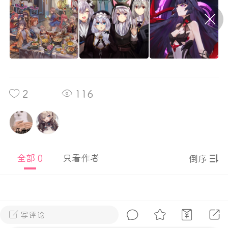
P站美图推荐——条纹过膝袜（二）
隐藏
0
离
177
2
116
P站美图推荐——紫发特辑
全部 0
只看作者
倒序
隐藏
0
P站美图推荐——透视装特辑（二）
0
写评论