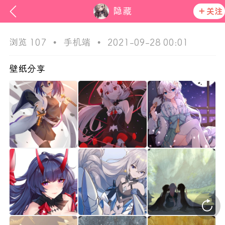
隐藏
关注
浏览 107
•
手机端
•
2021-09-28 00:01
壁纸分享
ss
活动资讯
在社区发布非法内容 发现立即永久封号
官方公告