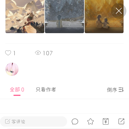
P站美图推荐——条纹过膝袜（二）
隐藏
0
离
177
1
107
P站美图推荐——紫发特辑
全部 0
只看作者
倒序
隐藏
0
P站美图推荐——透视装特辑（二）
0
写评论