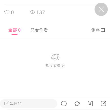
0
137
P站美图推荐——条纹过膝袜（二）
隐藏
0
全部 0
只看作者
倒序
离
177
暂没有数据
P站美图推荐——紫发特辑
隐藏
0
P站美图推荐——透视装特辑（二）
0
写评论