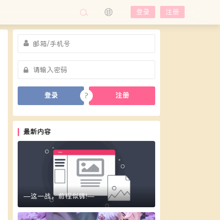
登录
注册
?
登录
注册
最新内容
—这一战，前程似锦!—