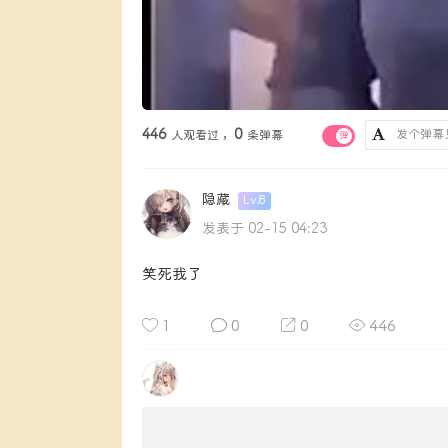
446
0
人观看过 ，
条弹幕
弹
隐藏
Lv.8
发表于 02-15 04:23
笑死我了
1
0
0
446