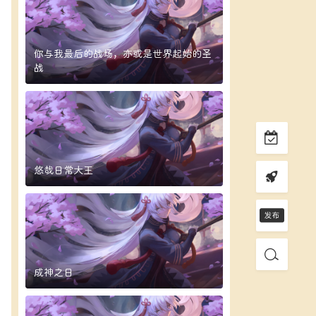
你与我最后的战场，亦或是世界起始的圣
战
悠哉日常大王
成神之日