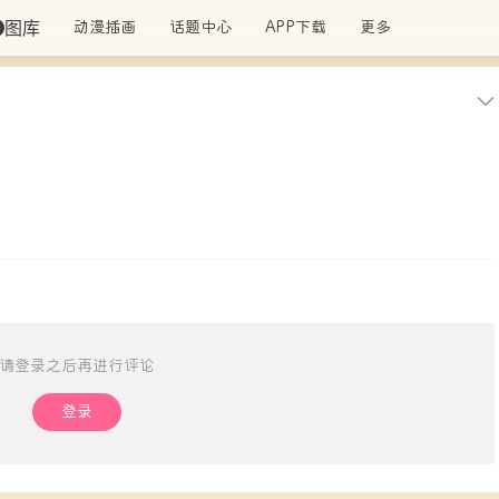
图库
动漫插画
话题中心
APP下载
更多
请登录之后再进行评论
登录