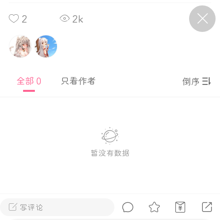
2
2k
P站美图推荐——条纹过膝袜（二）
隐藏
0
离
177
全部 0
只看作者
倒序
P站美图推荐——紫发特辑
暂没有数据
隐藏
0
P站美图推荐——透视装特辑（二）
0
写评论