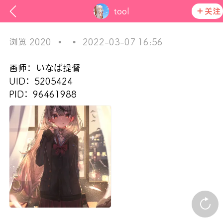
tool
关注
浏览 2020
•
•
2022-03-07 16:56
画师：いなば提督
UID：5205424
PID：96461988
ss
在社区发布非法内容 发现立即永久封号
活动资讯
官方公告