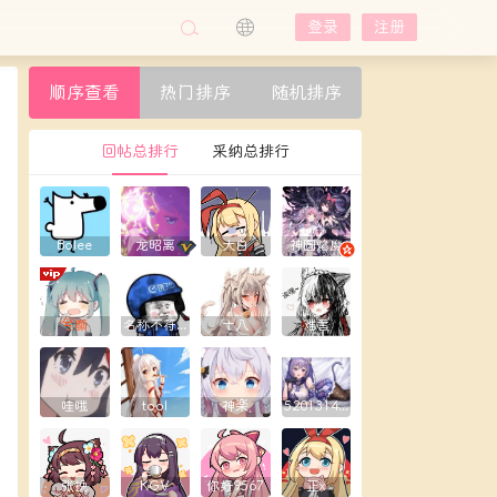
登录
注册
顺序查看
热门排序
随机排序
回帖总排行
采纳总排行
Bolee
龙昭离
大白
神圆焰魔
兮颜
名称不符合规则
十八
难言
哇哦
tool
神楽
5201314yxy
张挽
KGV
你好9567
正x