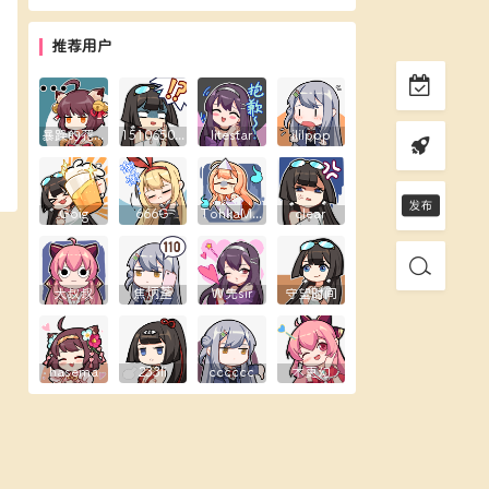
推荐用户
暴躁的花生露
1510650289
litestar
ililppp
Goig
666G
TohkaMine
clear
大叔叔
焦炳荃
W先sir
守望时间
hasema
233li
cccccc
木更幻