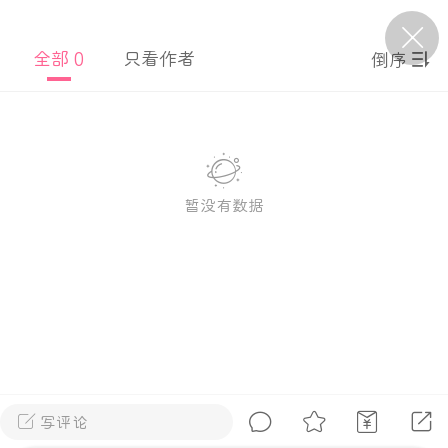
全部 0
只看作者
倒序
P站美图推荐——条纹过膝袜（二）
隐藏
0
离
177
暂没有数据
P站美图推荐——紫发特辑
隐藏
0
P站美图推荐——透视装特辑（二）
0
写评论