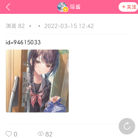
猫酱
关注
浏览 82
•
•
2022-03-15 12:42
id=94615033
ss
活动资讯
在社区发布非法内容 发现立即永久封号
官方公告
0
82