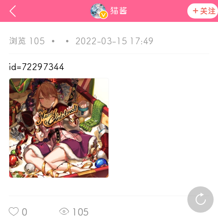
猫酱
关注
浏览 105
•
•
2022-03-15 17:49
id=72297344
次元猫
活动资讯
在社区发布非法内容 发现立即永久封号
官方公告
0
105