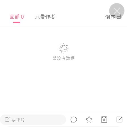
全部 0
只看作者
倒序
P站美图推荐——条纹过膝袜（二）
隐藏
0
离
177
暂没有数据
P站美图推荐——紫发特辑
隐藏
0
P站美图推荐——透视装特辑（二）
0
写评论