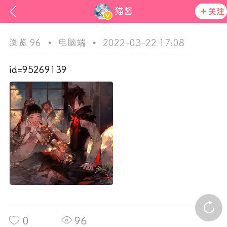
猫酱
关注
浏览 96
•
电脑端
•
2022-03-22 17:08
id=95269139
次元猫
活动资讯
在社区发布非法内容 发现立即永久封号
官方公告
0
96