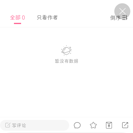
全部 0
只看作者
倒序
P站美图推荐——条纹过膝袜（二）
隐藏
0
离
177
暂没有数据
P站美图推荐——紫发特辑
隐藏
0
P站美图推荐——透视装特辑（二）
0
写评论