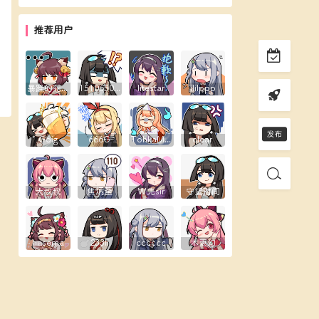
推荐用户
暴躁的花生露
1510650289
litestar
ililppp
Goig
666G
TohkaMine
clear
大叔叔
焦炳荃
W先sir
守望时间
hasema
233li
cccccc
木更幻