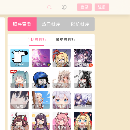
登录
注册
顺序查看
热门排序
随机排序
回帖总排行
采纳总排行
Bolee
龙昭离
大白
神圆焰魔
兮颜
名称不符合规则
十八
难言
哇哦
tool
神楽
5201314yxy
张挽
KGV
你好9567
正x