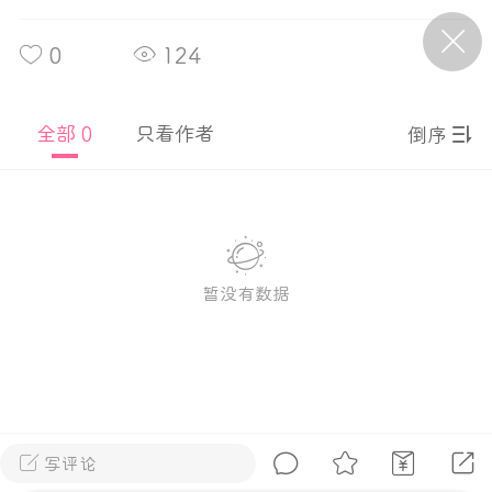
0
124
P站美图推荐——条纹过膝袜（二）
隐藏
0
全部 0
只看作者
倒序
离
177
暂没有数据
P站美图推荐——紫发特辑
隐藏
0
P站美图推荐——透视装特辑（二）
0
写评论