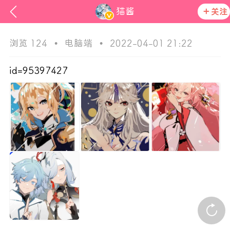
猫酱
关注
浏览 124
•
电脑端
•
2022-04-01 21:22
id=95397427
次元猫
活动资讯
在社区发布非法内容 发现立即永久封号
官方公告