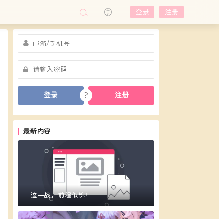
登录
注册
?
登录
注册
最新内容
—这一战，前程似锦!—