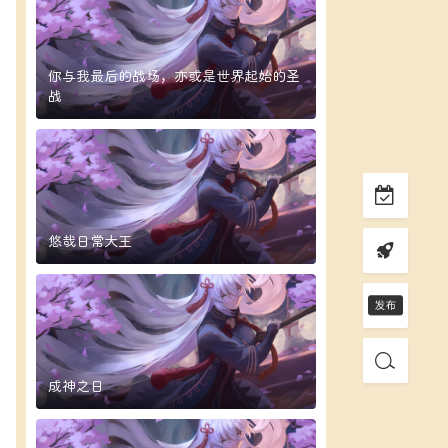
你与我最后的战场，亦或是世界起始的圣
战
悠哉日常大王
成神之日