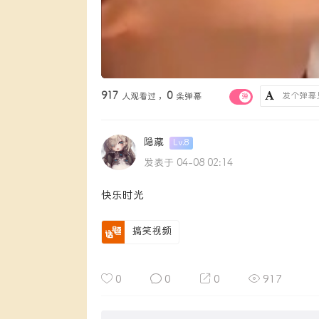
917
0
人观看过 ，
条弹幕
弹
隐藏
Lv.8
发表于 04-08 02:14
快乐时光
搞笑视频
0
0
0
917