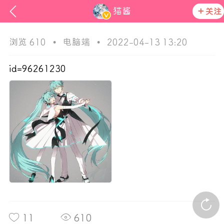
猫酱
关注
浏览 610
•
电脑端
•
2022-04-13 13:20
id=96261230
ss
活动资讯
在社区发布非法内容 发现立即永久封号
官方公告
11
610