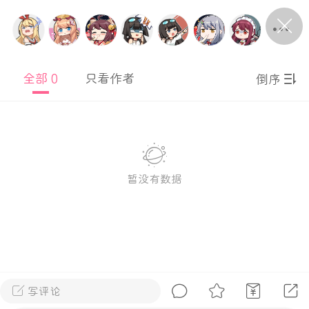
P站美图推荐——条纹过膝袜（二）
隐藏
0
全部 0
只看作者
倒序
离
177
暂没有数据
P站美图推荐——紫发特辑
隐藏
0
P站美图推荐——透视装特辑（二）
0
写评论