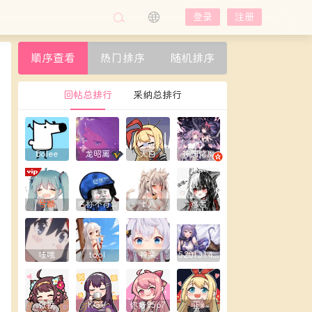
登录
注册
顺序查看
热门排序
随机排序
回帖总排行
采纳总排行
Bolee
龙昭离
大白
神圆焰魔
兮颜
名称不符合规则
十八
难言
哇哦
tool
神楽
5201314yxy
张挽
KGV
你好9567
正x