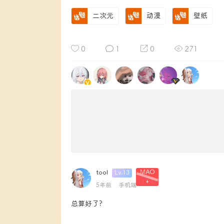
二次元
动漫
壁纸
0
1
0
271
tool
MAO
Lv.13
+
5年前
手机端
总算好了?