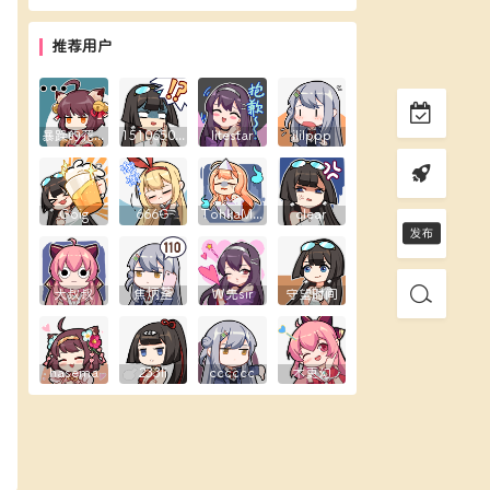
推荐用户
暴躁的花生露
1510650289
litestar
ililppp
Goig
666G
TohkaMine
clear
大叔叔
焦炳荃
W先sir
守望时间
hasema
233li
cccccc
木更幻