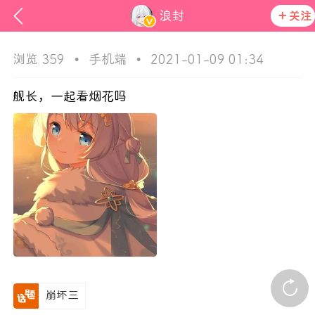
浪封
关注
浏览 359
•
手机端
•
2021-01-09 01:34
舰长，一起看烟花吗
ss
在社区发布非法内容 发现立即永久封号
活动资讯
官方公告
崩坏三