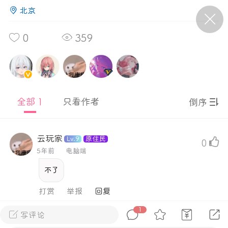
北京
P站美图推荐——条纹过膝袜（二）
0
359
隐藏
0
离
177
全部 1
只看作者
倒序
云玩家
Lv.9
原住民
0
P站美图推荐——紫发特辑
5年前
电脑端
隐藏
0
不了
P站美图推荐——透视装特辑（二）
打赏
举报
0
1
写评论