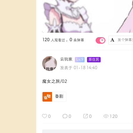
120
0
人观看过 ，
条弹幕
弹
云玩家
Lv.9
原住民
发表于 01-18 14:40
魔女之旅/02
番剧
0
0
0
120