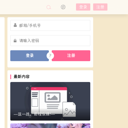
登录
注册
?
登录
注册
最新内容
—这一战，前程似锦!—