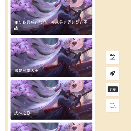
你与我最后的战场，亦或是世界起始的圣
战
悠哉日常大王
成神之日