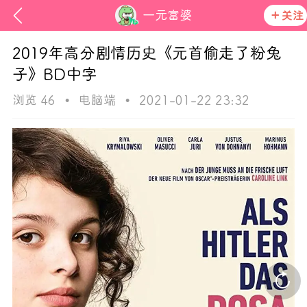
一元富婆
关注
2019年高分剧情历史《元首偷走了粉兔
子》BD中字
浏览 46
•
电脑端
•
2021-01-22 23:32
ss
在社区发布非法内容 发现立即永久封号
活动资讯
官方公告