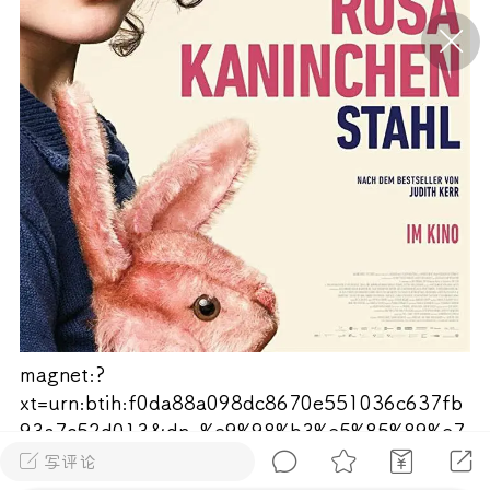
P站美图推荐——条纹过膝袜（二）
隐藏
0
离
177
P站美图推荐——紫发特辑
隐藏
0
magnet:?
P站美图推荐——透视装特辑（二）
xt=urn:btih:f0da88a098dc8670e551036c637fb
0
93a7c52d013&dn=%e9%98%b3%e5%85%89%e7
%94%b5%e5%bd%b1www.ygdy8.com.%e5%85%8
写评论
3%e9%a6%96%e5%81%b7%e8%b5%b0%e4%ba%