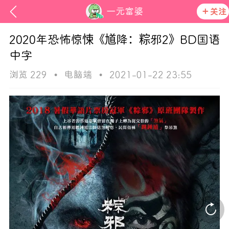
一元富婆
关注
2020年恐怖惊悚《馗降：粽邪2》BD国语
中字
浏览 229
•
电脑端
•
2021-01-22 23:55
ss
在社区发布非法内容 发现立即永久封号
活动资讯
官方公告