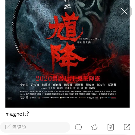
P站美图推荐——条纹过膝袜（二）
隐藏
0
离
177
P站美图推荐——紫发特辑
隐藏
0
P站美图推荐——透视装特辑（二）
magnet:?
0
xt=urn:btih:4381cc6c281c5095c4251f83c390b
写评论
157c40a9602&dn=%e9%98%b3%e5%85%89%e7