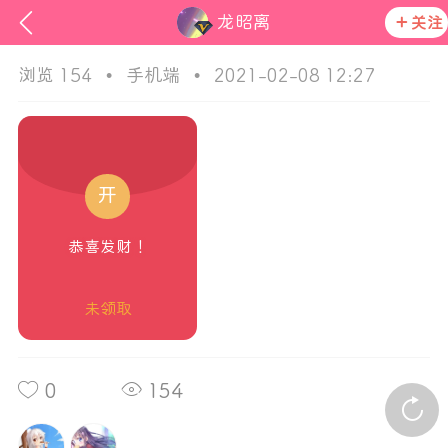
龙昭离
关注
浏览 154
•
手机端
•
2021-02-08 12:27
开
恭喜发财！
ss
活动资讯
未领取
在社区发布非法内容 发现立即永久封号
官方公告
0
154