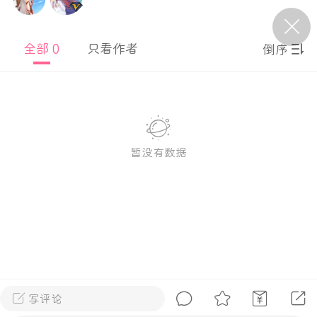
P站美图推荐——条纹过膝袜（二）
全部 0
只看作者
倒序
隐藏
0
离
177
暂没有数据
P站美图推荐——紫发特辑
隐藏
0
P站美图推荐——透视装特辑（二）
0
写评论