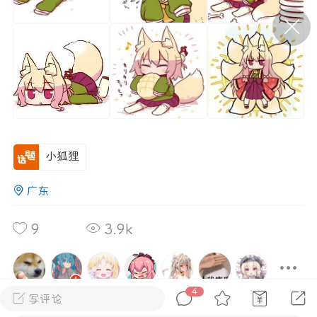
P站美图推荐——条纹过膝袜（二）
隐藏
0
离
177
小狐狸
广东
P站美图推荐——紫发特辑
9
3.9k
隐藏
0
P站美图推荐——透视装特辑（二）
0
4
写评论