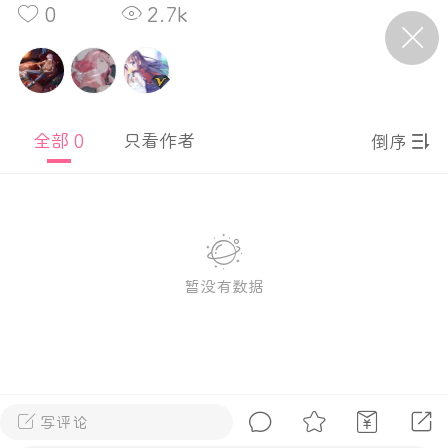
0
2.7k
P站美图推荐——条纹过膝袜（二）
隐藏
0
全部 0
只看作者
倒序
离
177
暂没有数据
P站美图推荐——紫发特辑
隐藏
0
P站美图推荐——透视装特辑（二）
0
写评论